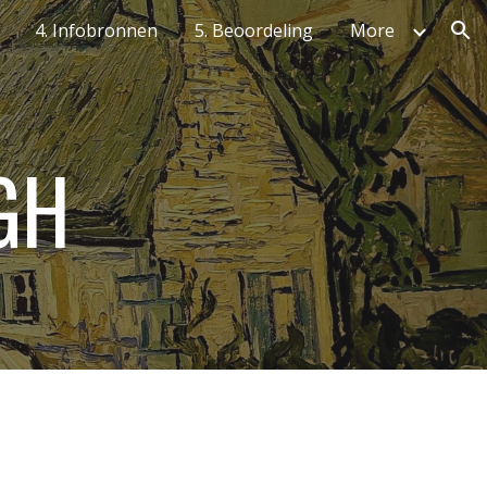
4. Infobronnen
5. Beoordeling
More
ion
GH