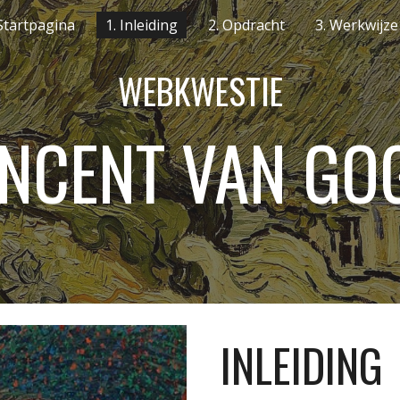
Startpagina
1. Inleiding
2. Opdracht
3. Werkwijze
ip to main content
Skip to navigat
WEBKWESTIE
INCENT VAN GO
INLEIDING